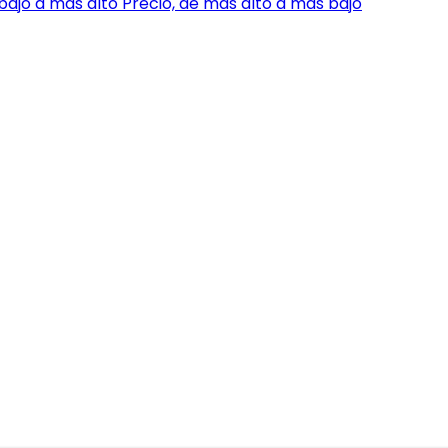
bajo a más alto
Precio, de más alto a más bajo