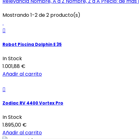
Relevancia
Nombre, A a Z
Nombre, Z a A
Precio: de más 
Mostrando 1-2 de 2 producto(s)

Robot Piscina Dolphin E 35
In Stock
1.001,88 €
Añadir al carrito

Zodiac RV 4400 Vortex Pro
In Stock
1.895,00 €
Añadir al carrito